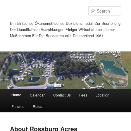
Sear
Ein Einfaches Ökonometrisches Dezisionsmodell Zur Beurteilung
Der Quantitativen Auswirkungen Einiger Wirtschaftspolitischer
Maßnahmen Für Die Bundesrepublik Deutschland 1961
Main
Home
Calendar
Contact Us
Fees
Location
Skip
Skip
menu
Pictures
Rules
to
to
primary
secondary
About Rossburg Acres